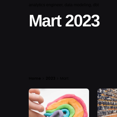
analytics engineer
data modeling
dbt
Mart 2023
Home
2023
Mart