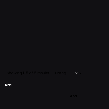
Showing 1-5 of 5 results
Ara
Ara