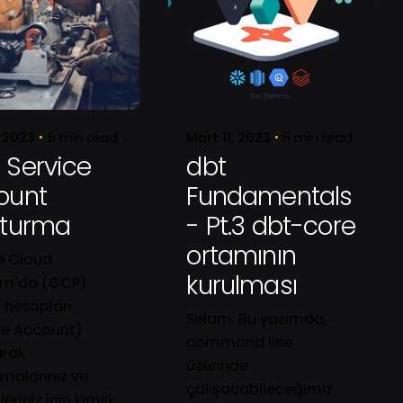
Posted by
Posted by
Oğuz
Oğuz
, 2023
5 min read
Mart 11, 2023
6 min read
 Service
dbt
ount
Fundamentals
şturma
- Pt.3 dbt-core
ortamının
e Cloud
kurulması
rm’da (GCP)
 hesapları
Selam. Bu yazımda,
ce Account)
command line
arak
üzerinde
malarınız ve
çalışacabileceğimiz
eriniz için kimlik