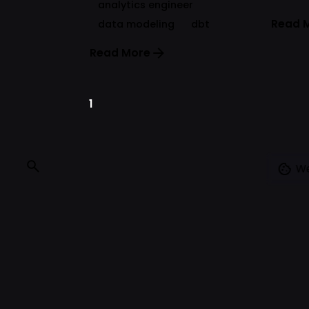
analytics engineer
Read 
data modeling
dbt
Read More
1
We
© 2022 All rights reserved