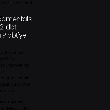
 2023
6 min read
damentals
.2: dbt
r? dbt'ye
.
 daha önceki
a ELT ve
Sign up for the newsletter
ics Engineering
en
miştim. Serinin
yazısında dbt’ye
oruz ve...
tics engineer
I’m okay with getting email
modeling
dbt