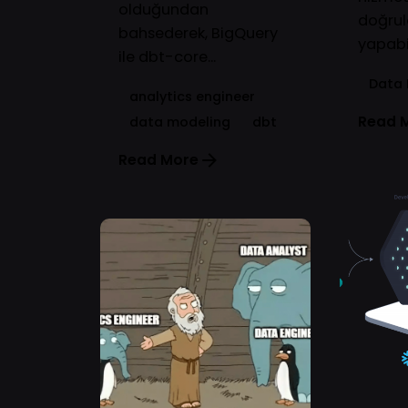
olduğundan
doğru
bahsederek, BigQuery
yapabili
ile dbt-core...
Data 
analytics engineer
Read 
data modeling
dbt
Read More
Posted by
Oğuz