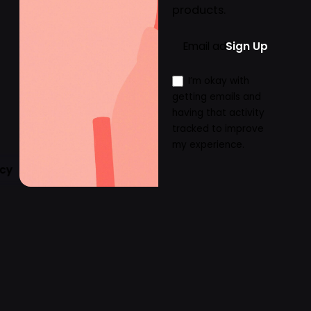
products.
I’m okay with
getting emails and
having that activity
tracked to improve
my experience.
icy
rity
|
Privacy & Cookie Policy
|
Terms of Service