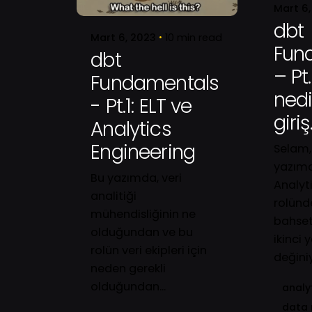
Mart 6,
dbt
Mart 6, 2023
10 min read
Fun
dbt
– Pt
Fundamentals
nedi
- Pt.1: ELT ve
giriş
Analytics
Engineering
Selam,
yazımd
Bu yazımda, veri
Analyt
analitiği
rolünd
mühendisliğinin ne
bahset
olduğundan ve bu
ikinci 
rolün veri ekipleri için
değiniy
neden gerekli
olduğundan...
analy
data 