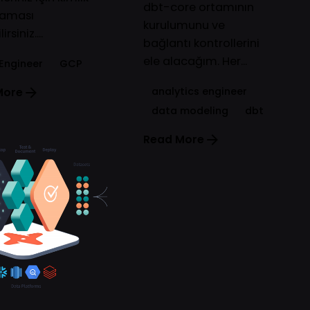
dbt-core ortamının
laması
kurulumunu ve
rsiniz....
bağlantı kontrollerini
ele alacağım. Her...
Engineer
GCP
analytics engineer
More
data modeling
dbt
Read More
Posted by
Oğuz