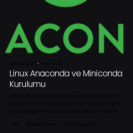
Posted by
Oğuz
Eylül 5, 2023
1 min read
Linux Anaconda ve Miniconda
Kurulumu
Selam bu yazımda bir linux makinesi içerisinde
hızlıca miniconda kurulumunun nasıl olacağını
anlatacağım. Miniconda anaconda’nın daha...
101
Data Engineer
Uncategorized