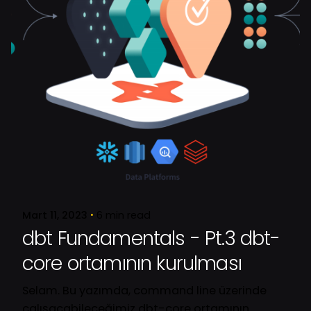
Posted by
Oğuz
Mart 11, 2023
6 min read
dbt Fundamentals - Pt.3 dbt-
core ortamının kurulması
Selam. Bu yazımda, command line üzerinde
çalışacabileceğimiz dbt-core ortamının