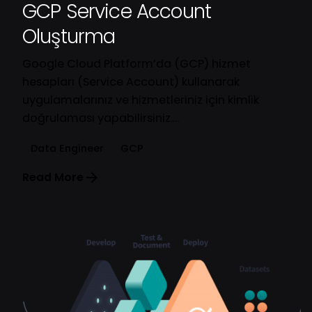
GCP Service Account
Oluşturma
Google Cloud Platform’da (GCP) hizmet
hesapları (Service Account) kullanarak
uygulamalarınız ve hizmetleriniz için kimlik
doğrulaması yapabilirsiniz....
Data Engineer
GCP
Read More