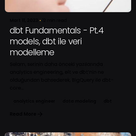
Oğuz
Mart 11, 2023
12 min read
dbt Fundamentals - Pt.4
models, dbt ile veri
modelleme
Selam, serinin daha önceki yazılarında
analytics engineering, elt ve dbt’nin ne
olduğundan bahsederek, BigQuery ile dbt-
core...
analytics engineer
data modeling
dbt
Read More