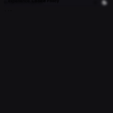
experience.
Cookie Policy
ile işaretlenmişlerdir
Ad
*
E-posta
*
İnternet sitesi
Daha sonraki yorumlarımda kullanılması için adım, e-
posta adresim ve site adresim bu tarayıcıya
kaydedilsin.
Yorum
*